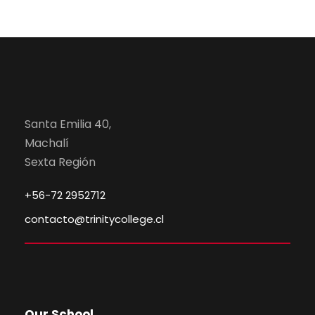
Santa Emilia 40,
Machalí
Sexta Región
+56-72 2952712
contacto@trinitycollege.cl
Our School