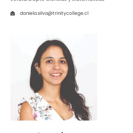
daniela.silva@trinitycollege.cl