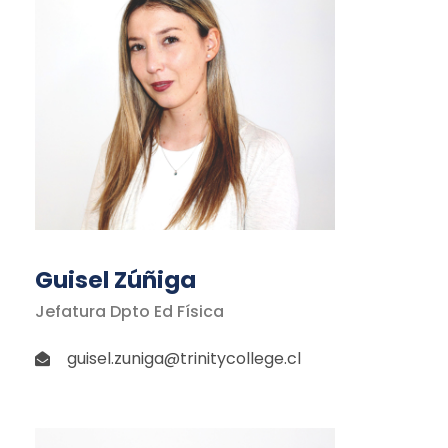
Guisel Zúñiga
Jefatura Dpto Ed Física
guisel.zuniga@trinitycollege.cl