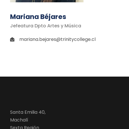
Mariana Béjares
Jefeatura Dpto Artes y Música
mariana.bejares@trinitycollege.cl
Santa Emilia 40,
Machalí
Sexta Región