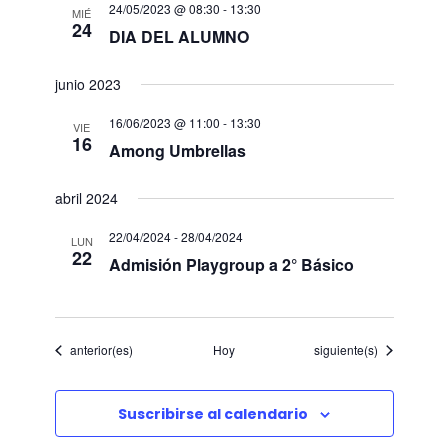
c
v
l
24/05/2023 @ 08:30
-
13:30
t
v
MIÉ
a
24
e
DIA DEL ALUMNO
a
e
r
e
c
junio 2023
c
g
g
i
16/06/2023 @ 11:00
-
13:30
VIE
a
16
o
Among Umbrellas
a
n
c
a
abril 2024
c
i
r
22/04/2024
-
28/04/2024
LUN
f
i
22
ó
Admisión Playgroup a 2° Básico
e
ó
n
c
h
d
n
Eventos
Eventos
anterior(es)
Hoy
siguiente(s)
a
.
e
d
Suscribirse al calendario