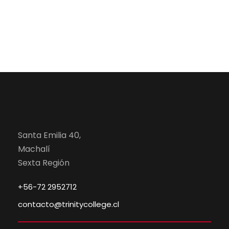
v
e
i
b
s
ú
t
s
a
q
s
u
d
Santa Emilia 40,
e
e
Machalí
Sexta Región
E
d
+56-72 2952712
v
a
contacto@trinitycollege.cl
e
y