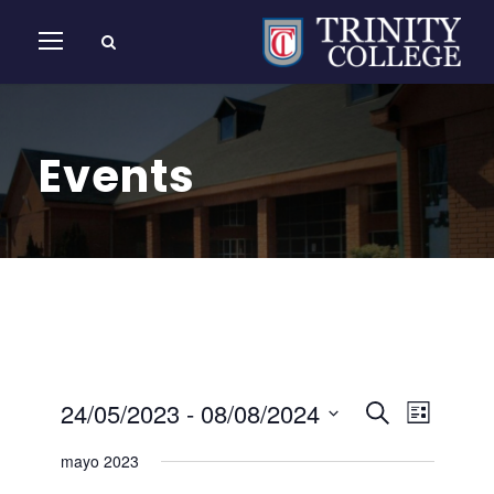
Events
N
N
24/05/2023
 - 
08/08/2024
B
L
u
S
a
i
a
mayo 2023
s
e
s