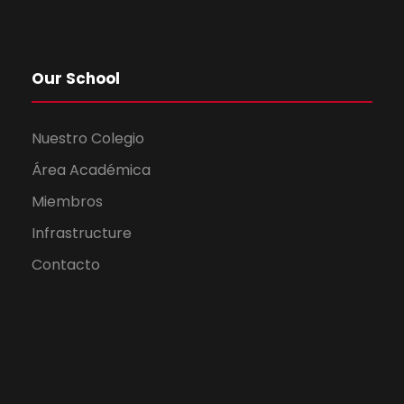
n
v
t
i
Our School
o
s
Nuestro Colegio
t
Área Académica
a
Miembros
Infrastructure
s
Contacto
d
e
E